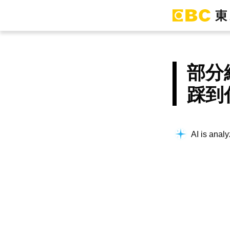
部分
踩到
AI is analy