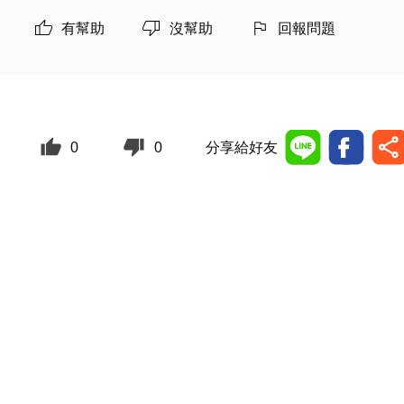
有幫助
沒幫助
回報問題
0
0
分享給好友