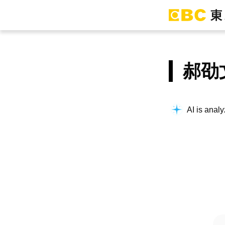
郝劭
AI is analy