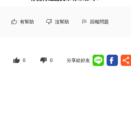
有幫助
沒幫助
回報問題
0
0
分享給好友