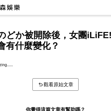
のどか被開除後，女團iLiFE
會有什麼變化？
zing...
觀看原始文章
你覺得這篇文章有幫助嗎？