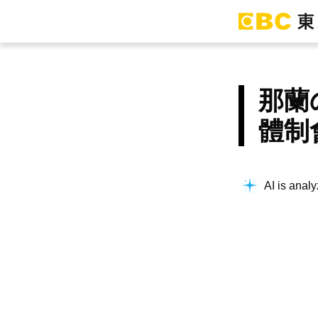
那蘭
體制
AI is analy