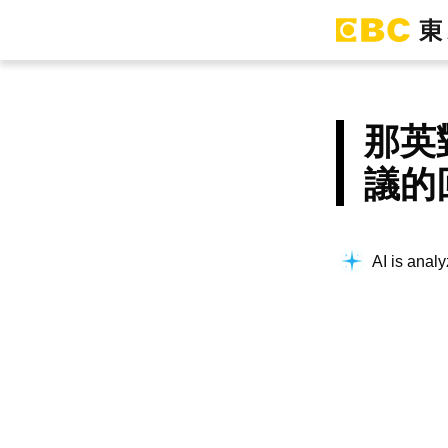
那英
議的
AI is analy