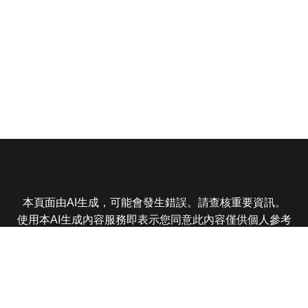
本頁面由AI生成，可能會發生錯誤。請查核重要資訊。
使用本AI生成內容服務即表示您同意此內容僅供個人參考
非商業用途，任何轉載分享皆不得違反法律或侵犯智慧財
產權，且您了解輸出內容可能不準確，所有爭議東森娛樂
保有最終解釋權