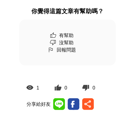
你覺得這篇文章有幫助嗎？
有幫助
沒幫助
回報問題
1
0
0
分享給好友