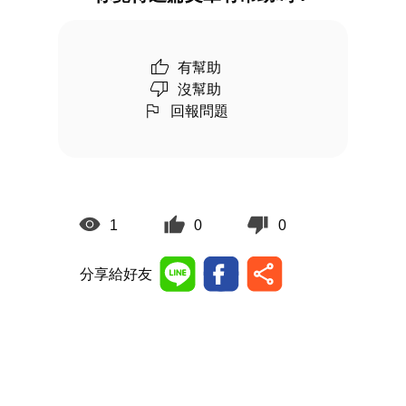
有幫助
沒幫助
回報問題
1
0
0
分享給好友