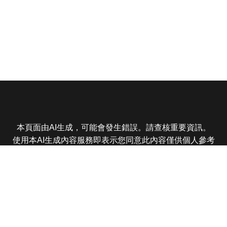
本頁面由AI生成，可能會發生錯誤。請查核重要資訊。
使用本AI生成內容服務即表示您同意此內容僅供個人參考
非商業用途，任何轉載分享皆不得違反法律或侵犯智慧財
產權，且您了解輸出內容可能不準確，所有爭議東森娛樂
保有最終解釋權
東森電視 版權所有 © 2025 EBC All Rights Reserved.
|
隱
私權政策