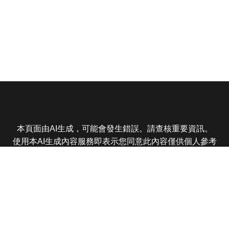
本頁面由AI生成，可能會發生錯誤。請查核重要資訊。
使用本AI生成內容服務即表示您同意此內容僅供個人參考
非商業用途，任何轉載分享皆不得違反法律或侵犯智慧財
產權，且您了解輸出內容可能不準確，所有爭議東森娛樂
保有最終解釋權
東森電視 版權所有 © 2025 EBC All Rights Reserved.
|
隱
私權政策