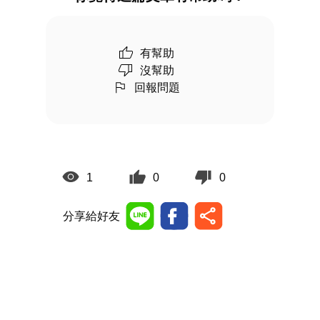
有幫助
沒幫助
回報問題
1
0
0
分享給好友