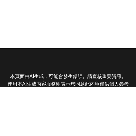
本頁面由AI生成，可能會發生錯誤。請查核重要資訊。
使用本AI生成內容服務即表示您同意此內容僅供個人參考
非商業用途，任何轉載分享皆不得違反法律或侵犯智慧財
產權，且您了解輸出內容可能不準確，所有爭議東森娛樂
保有最終解釋權
東森電視 版權所有 © 2025 EBC All Rights Reserved.
|
隱
私權政策