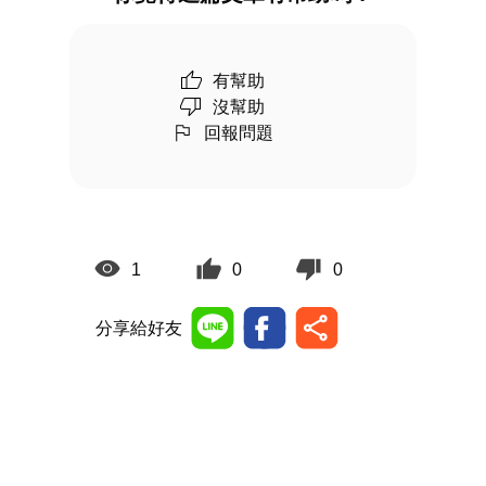
有幫助
沒幫助
回報問題
1
0
0
分享給好友