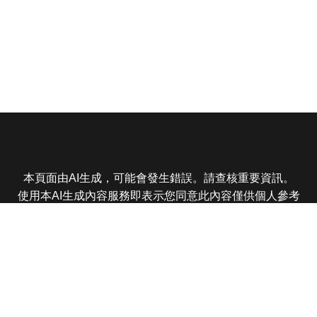
本頁面由AI生成，可能會發生錯誤。請查核重要資訊。
使用本AI生成內容服務即表示您同意此內容僅供個人參考
非商業用途，任何轉載分享皆不得違反法律或侵犯智慧財
產權，且您了解輸出內容可能不準確，所有爭議東森娛樂
保有最終解釋權
東森電視 版權所有 © 2025 EBC All Rights Reserved.
|
隱
私權政策