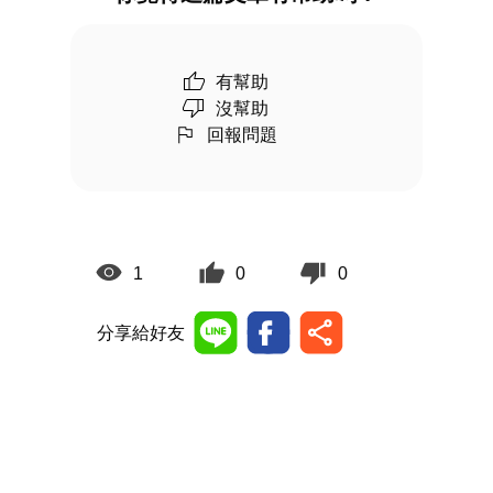
有幫助
沒幫助
回報問題
1
0
0
分享給好友