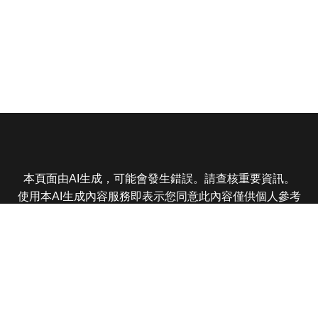
本頁面由AI生成，可能會發生錯誤。請查核重要資訊。
使用本AI生成內容服務即表示您同意此內容僅供個人參考
非商業用途，任何轉載分享皆不得違反法律或侵犯智慧財
產權，且您了解輸出內容可能不準確，所有爭議東森娛樂
保有最終解釋權
東森電視 版權所有 © 2025 EBC All Rights Reserved.
|
隱
私權政策