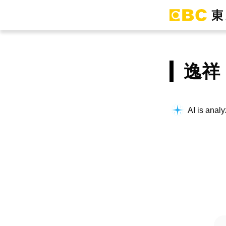
逸祥
AI is analy