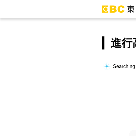
進行
Searching f