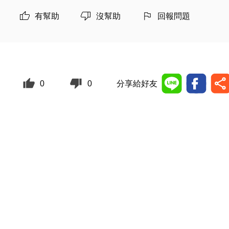
有幫助
沒幫助
回報問題
0
0
分享給好友