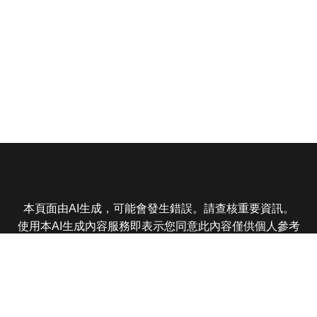
本頁面由AI生成，可能會發生錯誤。請查核重要資訊。
使用本AI生成內容服務即表示您同意此內容僅供個人參考
非商業用途，任何轉載分享皆不得違反法律或侵犯智慧財
產權，且您了解輸出內容可能不準確，所有爭議東森娛樂
保有最終解釋權