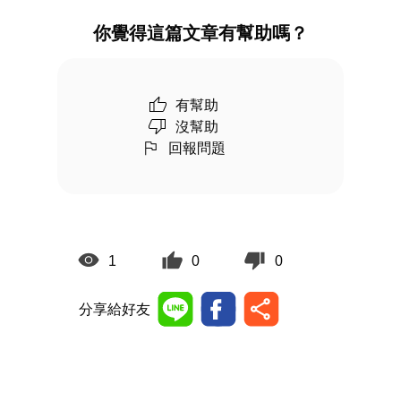
你覺得這篇文章有幫助嗎？
有幫助
沒幫助
回報問題
1
0
0
分享給好友