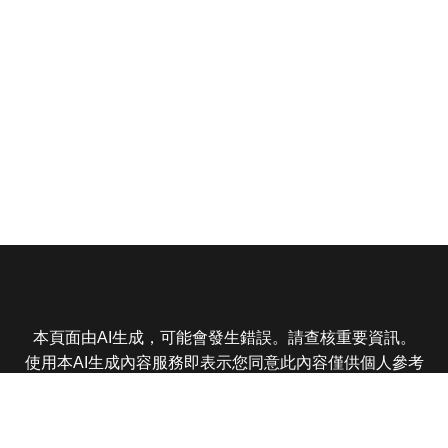
本頁面由AI生成，可能會發生錯誤。請查核重要資訊。
使用本AI生成內容服務即表示您同意此內容僅供個人參考
非商業用途，任何轉載分享皆不得違反法律或侵犯智慧財
產權，且您了解輸出內容可能不準確，所有爭議東森娛樂
保有最終解釋權