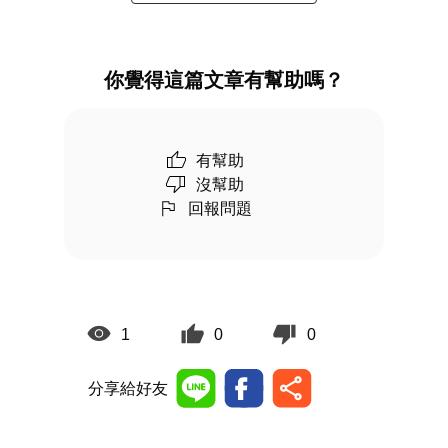
你覺得這篇文章有幫助嗎？
有幫助
沒幫助
回報問題
1
0
0
分享給好友