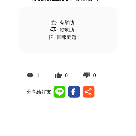
有幫助
沒幫助
回報問題
1
0
0
分享給好友