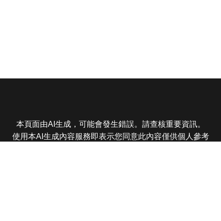
本頁面由AI生成，可能會發生錯誤。請查核重要資訊。
使用本AI生成內容服務即表示您同意此內容僅供個人參考
非商業用途，任何轉載分享皆不得違反法律或侵犯智慧財
產權，且您了解輸出內容可能不準確，所有爭議東森娛樂
保有最終解釋權
東森電視 版權所有 © 2025 EBC All Rights Reserved.
|
隱
私權政策