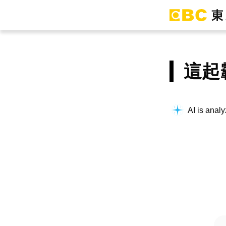
這起
AI is analy