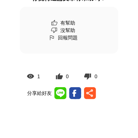
有幫助
沒幫助
回報問題
1
0
0
分享給好友