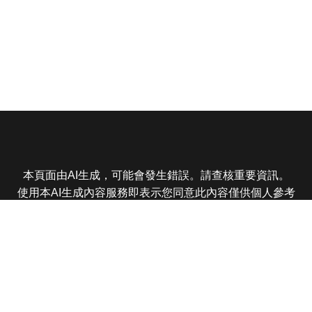
本頁面由AI生成，可能會發生錯誤。請查核重要資訊。
使用本AI生成內容服務即表示您同意此內容僅供個人參考
非商業用途，任何轉載分享皆不得違反法律或侵犯智慧財
產權，且您了解輸出內容可能不準確，所有爭議東森娛樂
保有最終解釋權
東森電視 版權所有 © 2025 EBC All Rights Reserved.
|
隱
私權政策