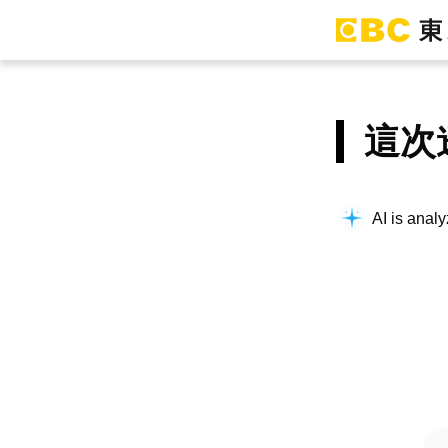
這次
AI is analy