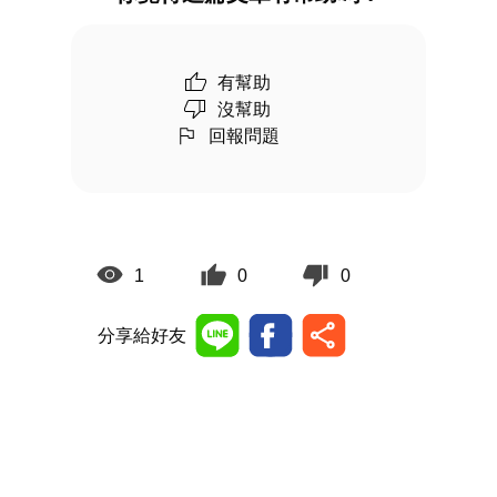
有幫助
沒幫助
回報問題
1
0
0
分享給好友