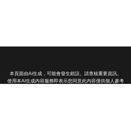
本頁面由AI生成，可能會發生錯誤。請查核重要資訊。
使用本AI生成內容服務即表示您同意此內容僅供個人參考
非商業用途，任何轉載分享皆不得違反法律或侵犯智慧財
產權，且您了解輸出內容可能不準確，所有爭議東森娛樂
保有最終解釋權
東森電視 版權所有 © 2025 EBC All Rights Reserved.
|
隱
私權政策