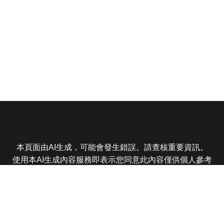
本頁面由AI生成，可能會發生錯誤。請查核重要資訊。
使用本AI生成內容服務即表示您同意此內容僅供個人參考
非商業用途，任何轉載分享皆不得違反法律或侵犯智慧財
產權，且您了解輸出內容可能不準確，所有爭議東森娛樂
保有最終解釋權