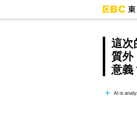
這次
質外
意義
AI is analy