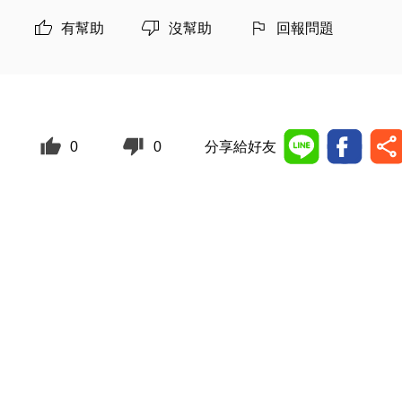
有幫助
沒幫助
回報問題
0
0
分享給好友