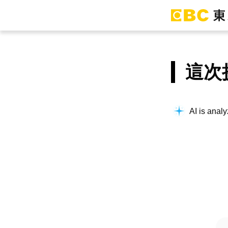
這次
AI is analy