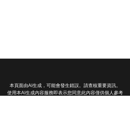
本頁面由AI生成，可能會發生錯誤。請查核重要資訊。
使用本AI生成內容服務即表示您同意此內容僅供個人參考
非商業用途，任何轉載分享皆不得違反法律或侵犯智慧財
產權，且您了解輸出內容可能不準確，所有爭議東森娛樂
保有最終解釋權