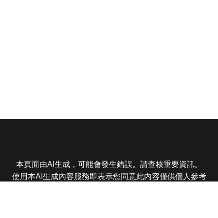
本頁面由AI生成，可能會發生錯誤。請查核重要資訊。
使用本AI生成內容服務即表示您同意此內容僅供個人參考
非商業用途，任何轉載分享皆不得違反法律或侵犯智慧財
產權，且您了解輸出內容可能不準確，所有爭議東森娛樂
保有最終解釋權