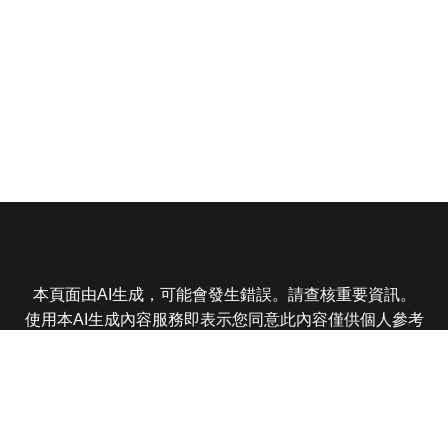
本頁面由AI生成，可能會發生錯誤。請查核重要資訊。
使用本AI生成內容服務即表示您同意此內容僅供個人參考
非商業用途，任何轉載分享皆不得違反法律或侵犯智慧財
產權，且您了解輸出內容可能不準確，所有爭議東森娛樂
保有最終解釋權