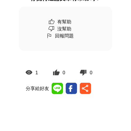
有幫助
沒幫助
回報問題
1
0
0
分享給好友