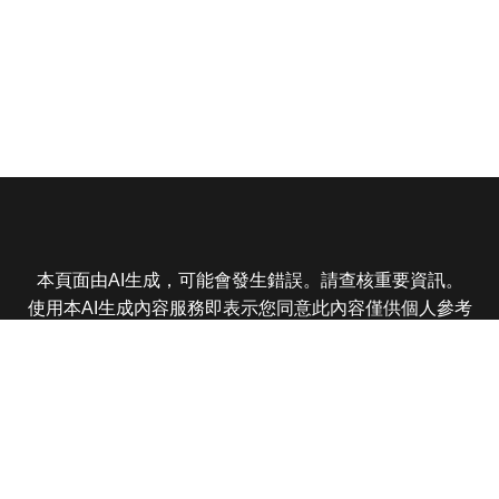
本頁面由AI生成，可能會發生錯誤。請查核重要資訊。
使用本AI生成內容服務即表示您同意此內容僅供個人參考
非商業用途，任何轉載分享皆不得違反法律或侵犯智慧財
產權，且您了解輸出內容可能不準確，所有爭議東森娛樂
保有最終解釋權
東森電視 版權所有 © 2025 EBC All Rights Reserved.
|
隱
私權政策