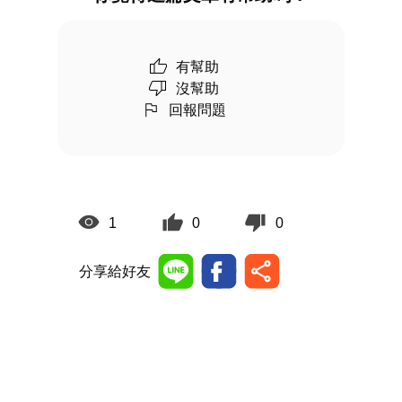
有幫助
沒幫助
回報問題
1
0
0
分享給好友