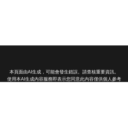
本頁面由AI生成，可能會發生錯誤。請查核重要資訊。
使用本AI生成內容服務即表示您同意此內容僅供個人參考
非商業用途，任何轉載分享皆不得違反法律或侵犯智慧財
產權，且您了解輸出內容可能不準確，所有爭議東森娛樂
保有最終解釋權
東森電視 版權所有 © 2025 EBC All Rights Reserved.
|
隱
私權政策