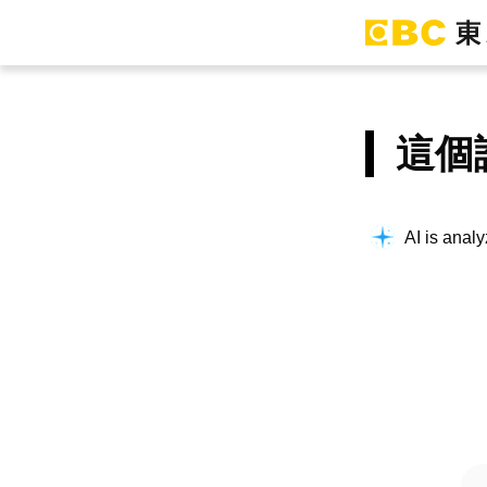
這個
AI is analy