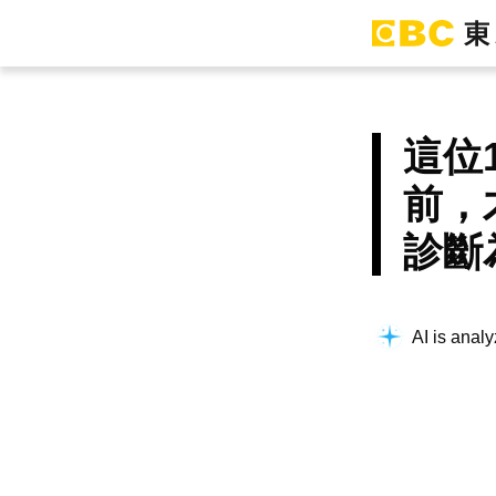
這位
前，
診斷
AI is analy