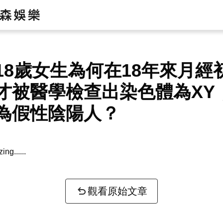
18歲女生為何在18年來月經
才被醫學檢查出染色體為XY
為假性陰陽人？
zing...
觀看原始文章