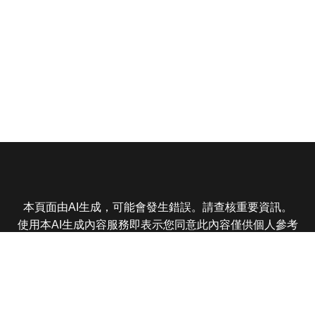
本頁面由AI生成，可能會發生錯誤。請查核重要資訊。
使用本AI生成內容服務即表示您同意此內容僅供個人參考
非商業用途，任何轉載分享皆不得違反法律或侵犯智慧財
產權，且您了解輸出內容可能不準確，所有爭議東森娛樂
保有最終解釋權