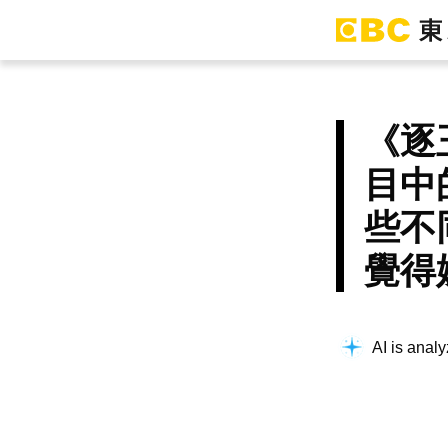
《逐
目中
些不
覺得
AI is analy