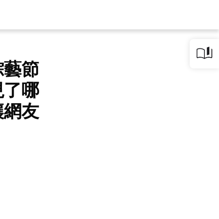
綜藝節
現了哪
讓網友