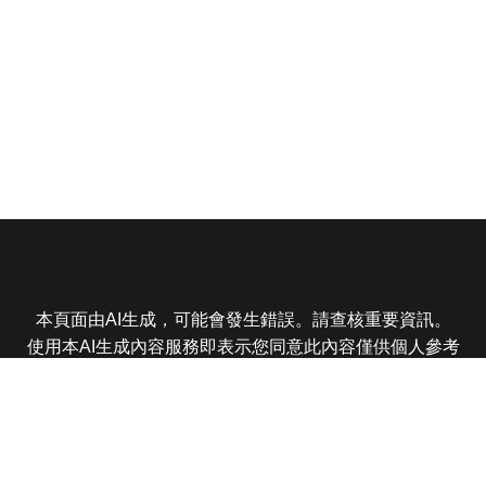
本頁面由AI生成，可能會發生錯誤。請查核重要資訊。
使用本AI生成內容服務即表示您同意此內容僅供個人參考
非商業用途，任何轉載分享皆不得違反法律或侵犯智慧財
產權，且您了解輸出內容可能不準確，所有爭議東森娛樂
保有最終解釋權