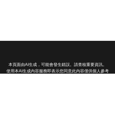
本頁面由AI生成，可能會發生錯誤。請查核重要資訊。
使用本AI生成內容服務即表示您同意此內容僅供個人參考
非商業用途，任何轉載分享皆不得違反法律或侵犯智慧財
產權，且您了解輸出內容可能不準確，所有爭議東森娛樂
保有最終解釋權
東森電視 版權所有 © 2025 EBC All Rights Reserved.
|
隱
私權政策