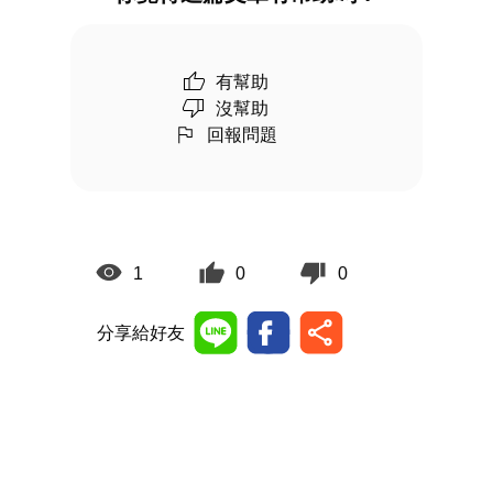
有幫助
沒幫助
回報問題
1
0
0
分享給好友