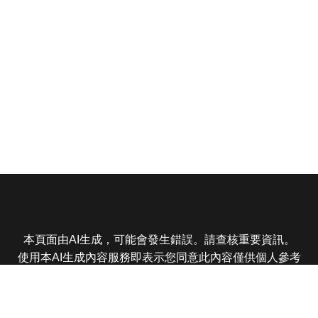
本頁面由AI生成，可能會發生錯誤。請查核重要資訊。
使用本AI生成內容服務即表示您同意此內容僅供個人參考
非商業用途，任何轉載分享皆不得違反法律或侵犯智慧財
產權，且您了解輸出內容可能不準確，所有爭議東森娛樂
保有最終解釋權