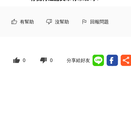
有幫助
沒幫助
回報問題
0
0
分享給好友