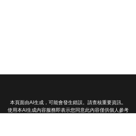
本頁面由AI生成，可能會發生錯誤。請查核重要資訊。
使用本AI生成內容服務即表示您同意此內容僅供個人參考
非商業用途，任何轉載分享皆不得違反法律或侵犯智慧財
產權，且您了解輸出內容可能不準確，所有爭議東森娛樂
保有最終解釋權