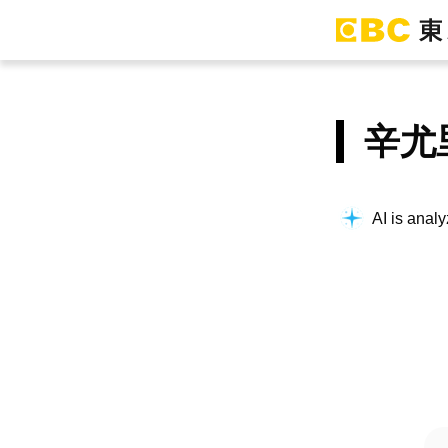
辛尤
AI is analy