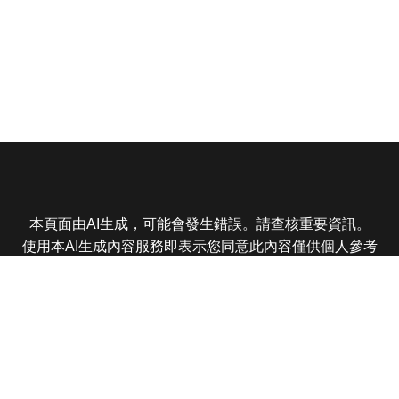
本頁面由AI生成，可能會發生錯誤。請查核重要資訊。
使用本AI生成內容服務即表示您同意此內容僅供個人參考
非商業用途，任何轉載分享皆不得違反法律或侵犯智慧財
產權，且您了解輸出內容可能不準確，所有爭議東森娛樂
保有最終解釋權
東森電視 版權所有 © 2025 EBC All Rights Reserved.
|
隱
私權政策