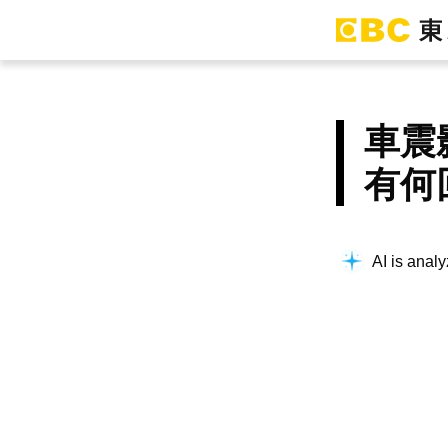
車震
有何
AI is analy