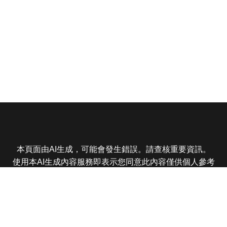
本頁面由AI生成，可能會發生錯誤。請查核重要資訊。
使用本AI生成內容服務即表示您同意此內容僅供個人參考
非商業用途，任何轉載分享皆不得違反法律或侵犯智慧財
產權，且您了解輸出內容可能不準確，所有爭議東森娛樂
保有最終解釋權