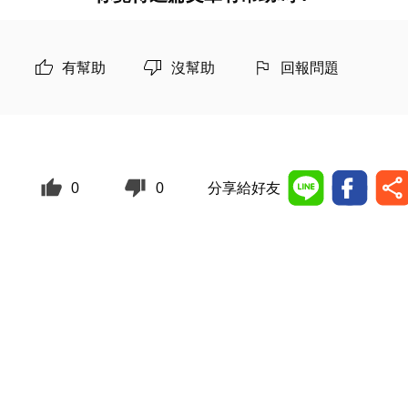
有幫助
沒幫助
回報問題
0
0
分享給好友