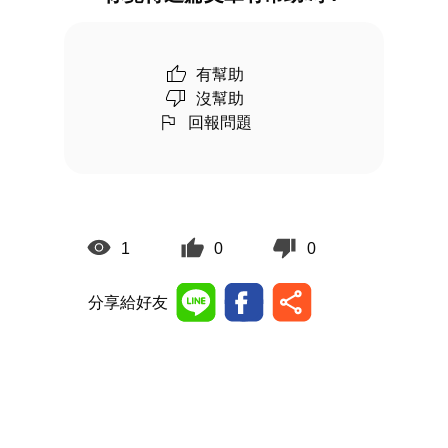
有幫助
沒幫助
回報問題
1
0
0
分享給好友