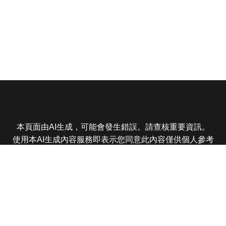
本頁面由AI生成，可能會發生錯誤。請查核重要資訊。
使用本AI生成內容服務即表示您同意此內容僅供個人參考
非商業用途，任何轉載分享皆不得違反法律或侵犯智慧財
產權，且您了解輸出內容可能不準確，所有爭議東森娛樂
保有最終解釋權
東森電視 版權所有 © 2025 EBC All Rights Reserved.
|
隱
私權政策