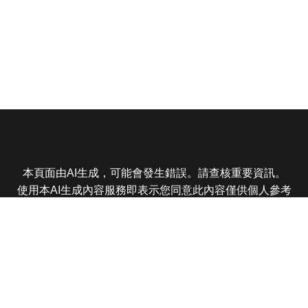
本頁面由AI生成，可能會發生錯誤。請查核重要資訊。
使用本AI生成內容服務即表示您同意此內容僅供個人參考
非商業用途，任何轉載分享皆不得違反法律或侵犯智慧財
產權，且您了解輸出內容可能不準確，所有爭議東森娛樂
保有最終解釋權
東森電視 版權所有 © 2025 EBC All Rights Reserved.
|
隱
私權政策