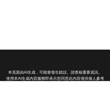
本頁面由AI生成，可能會發生錯誤。請查核重要資訊。
使用本AI生成內容服務即表示您同意此內容僅供個人參考
非商業用途，任何轉載分享皆不得違反法律或侵犯智慧財
產權，且您了解輸出內容可能不準確，所有爭議東森娛樂
保有最終解釋權