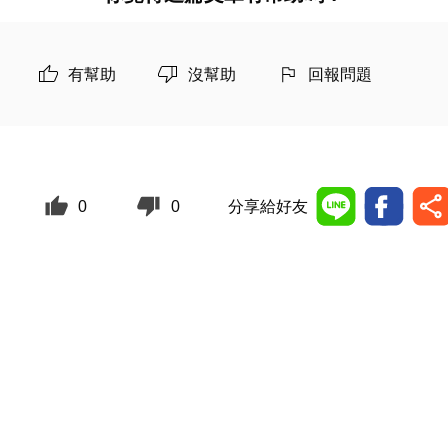
有幫助
沒幫助
回報問題
0
0
分享給好友