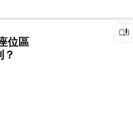
台座位區
利？