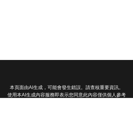
本頁面由AI生成，可能會發生錯誤。請查核重要資訊。
使用本AI生成內容服務即表示您同意此內容僅供個人參考
非商業用途，任何轉載分享皆不得違反法律或侵犯智慧財
產權，且您了解輸出內容可能不準確，所有爭議東森娛樂
保有最終解釋權