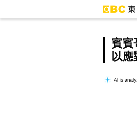
賓賓
以應
AI is analy