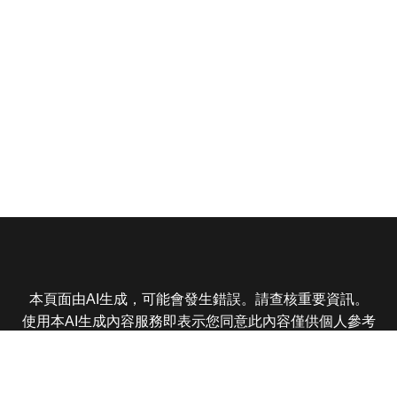
本頁面由AI生成，可能會發生錯誤。請查核重要資訊。
使用本AI生成內容服務即表示您同意此內容僅供個人參考
非商業用途，任何轉載分享皆不得違反法律或侵犯智慧財
產權，且您了解輸出內容可能不準確，所有爭議東森娛樂
保有最終解釋權