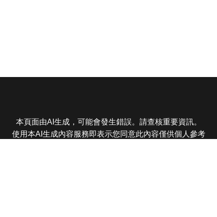
本頁面由AI生成，可能會發生錯誤。請查核重要資訊。
使用本AI生成內容服務即表示您同意此內容僅供個人參考
非商業用途，任何轉載分享皆不得違反法律或侵犯智慧財
產權，且您了解輸出內容可能不準確，所有爭議東森娛樂
保有最終解釋權
東森電視 版權所有 © 2025 EBC All Rights Reserved.
|
隱
私權政策