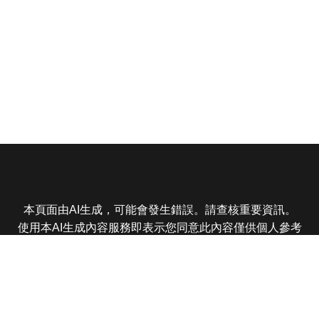
本頁面由AI生成，可能會發生錯誤。請查核重要資訊。
使用本AI生成內容服務即表示您同意此內容僅供個人參考
非商業用途，任何轉載分享皆不得違反法律或侵犯智慧財
產權，且您了解輸出內容可能不準確，所有爭議東森娛樂
保有最終解釋權